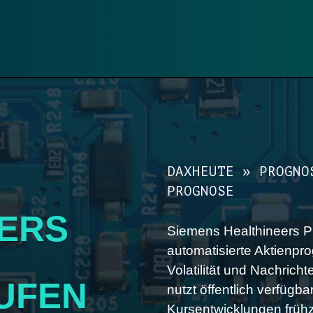
DAXHEUTE
»
PROGNO
PROGNOSE
ERS
Siemens Healthineers P
E
automatisierte Aktienpr
Volatilität und Nachric
AUFEN
nutzt öffentlich verfügb
Kursentwicklungen frühz