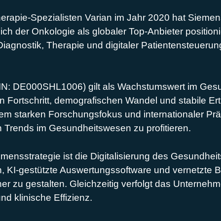
apie-Spezialisten Varian im Jahr 2020 hat Siemens 
eich der Onkologie als globaler Top-Anbieter position
n Diagnostik, Therapie und digitaler Patientensteueru
SIN: DE000SHL1006) gilt als Wachstumswert im Gesu
n Fortschritt, demografischen Wandel und stabile Er
inem starken Forschungsfokus und internationaler P
en Trends im Gesundheitswesen zu profitieren.
mensstrategie ist die Digitalisierung des Gesundhei
men, KI-gestützte Auswertungssoftware und vernetzt
icher zu gestalten. Gleichzeitig verfolgt das Untern
nd klinische Effizienz.