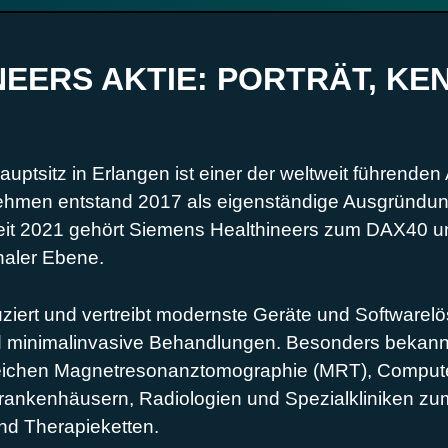
NEERS AKTIE: PORTRÄT, K
uptsitz in Erlangen ist einer der weltweit führenden
ehmen entstand 2017 als eigenständige Ausgründ
. Seit 2021 gehört Siemens Healthineers zum DAX40 un
naler Ebene.
iert und vertreibt modernste Geräte und Softwarelö
d minimalinvasive Behandlungen. Besonders bekannt 
eichen Magnetresonanztomographie (MRT), Computer
rankenhäusern, Radiologien und Spezialkliniken zum
nd Therapieketten.