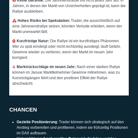
Keine Garantie:
Die Jahresendrallye tritt nicht jedes Jahr auf. In
Jahren, in denen der Markt von Unsicherheiten geprägt ist, kann die
Rallye ausbleiben.
Hohes Risiko bei Spekulation:
Trader, die ausschließlich auf
eine Jahresendrallye setzen, könnten Verluste erleiden, wenn der
Markt unerwartet fällt.
Kurzfristige Natur:
Die Rallye ist ein kurzfristiges Phänomen.
Wer zu spät einsteigt oder nicht rechtzeitig aussteigt, läuft Gefahr,
Gewinne wieder zu verlieren, wenn der Markt im neuen Jahr
korrigiert.
Marktrückschläge im neuen Jahr:
Nach einer starken Rallye
können im Januar Marktteilnehmer Gewinne mitnehmen, was zu
Kursrückgängen führt und den positiven Effekt der Rallye
abschwächt.
CHANCEN
Gezielte Positionierung
: Trader können sich strategisch auf den
Anstieg vorbereiten und profitieren, indem sie frühzeitig Positionen
im DAX aufbauen.