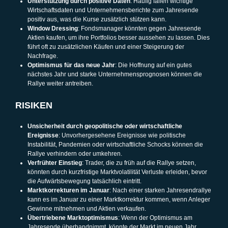
Unterstützung durch positive Daten
: Häufig fallen wichtige
Wirtschaftsdaten und Unternehmensberichte zum Jahresende
positiv aus, was die Kurse zusätzlich stützen kann.
Window Dressing
: Fondsmanager könnten gegen Jahresende
Aktien kaufen, um ihre Portfolios besser aussehen zu lassen. Dies
führt oft zu zusätzlichen Käufen und einer Steigerung der
Nachfrage.
Optimismus für das neue Jahr
: Die Hoffnung auf ein gutes
nächstes Jahr und starke Unternehmensprognosen können die
Rallye weiter antreiben.
RISIKEN
Unsicherheit durch geopolitische oder wirtschaftliche
Ereignisse
: Unvorhergesehene Ereignisse wie politische
Instabilität, Pandemien oder wirtschaftliche Schocks können die
Rallye verhindern oder umkehren.
Verfrühter Einstieg
: Trader, die zu früh auf die Rallye setzen,
könnten durch kurzfristige Marktvolatilität Verluste erleiden, bevor
die Aufwärtsbewegung tatsächlich eintritt.
Marktkorrekturen im Januar
: Nach einer starken Jahresendrallye
kann es im Januar zu einer Marktkorrektur kommen, wenn Anleger
Gewinne mitnehmen und Aktien verkaufen.
Übertriebene Marktoptimismus
: Wenn der Optimismus am
Jahresende überhandnimmt, könnte der Markt im neuen Jahr