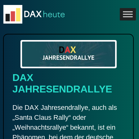
Skip
to
content
DAX
JAHRESENDRALLYE
Die DAX Jahresendrallye, auch als
„Santa Claus Rally“ oder
„Weihnachtsrallye“ bekannt, ist ein
Phänomen, bei dem der deutsche