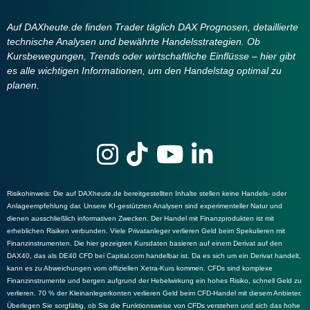
Auf DAXheute.de finden Trader täglich DAX Prognosen, detaillierte
technische Analysen und bewährte Handelsstrategien. Ob
Kursbewegungen, Trends oder wirtschaftliche Einflüsse – hier gibt
es alle wichtigen Informationen, um den Handelstag optimal zu
planen.
Risikohinweis
: Die auf DAXheute.de bereitgestellten Inhalte stellen keine Handels- oder
Anlageempfehlung dar. Unsere KI-gestützten Analysen sind experimenteller Natur und
dienen ausschließlich informativen Zwecken. Der Handel mit Finanzprodukten ist mit
erheblichen Risiken verbunden. Viele Privatanleger verlieren Geld beim Spekulieren mit
Finanzinstrumenten. Die hier gezeigten Kursdaten basieren auf einem Derivat auf den
DAX40, das als DE40 CFD bei Capital.com handelbar ist. Da es sich um ein Derivat handelt,
kann es zu Abweichungen vom offiziellen Xetra-Kurs kommen. CFDs sind komplexe
Finanzinstrumente und bergen aufgrund der Hebelwirkung ein hohes Risiko, schnell Geld zu
verlieren. 70 % der Kleinanlegerkonten verlieren Geld beim CFD-Handel mit diesem Anbieter.
Überlegen Sie sorgfältig, ob Sie die Funktionsweise von CFDs verstehen und sich das hohe