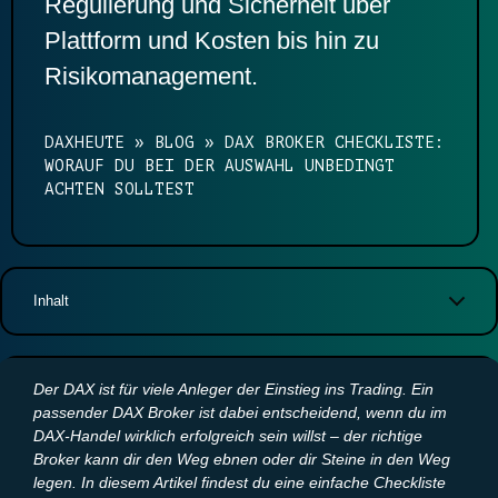
Regulierung und Sicherheit über
Plattform und Kosten bis hin zu
Risikomanagement.
DAXHEUTE
»
BLOG
»
DAX BROKER CHECKLISTE:
WORAUF DU BEI DER AUSWAHL UNBEDINGT
ACHTEN SOLLTEST
Inhalt
Was ist ein DAX Broker und warum ist die Auswahl wichtig?
Checkliste zur Auswahl eines DAX Brokers
Der DAX ist für viele Anleger der Einstieg ins Trading. Ein
Regulierung und Sicherheit
passender DAX Broker ist dabei entscheidend, wenn du im
Handelskosten und Gebührenstruktur
DAX-Handel wirklich erfolgreich sein willst – der richtige
Handelsplattform und Technologie
Broker kann dir den Weg ebnen oder dir Steine in den Weg
Orderausführung und Liquidität
legen. In diesem Artikel findest du eine einfache Checkliste
Kundenservice und Unterstützung