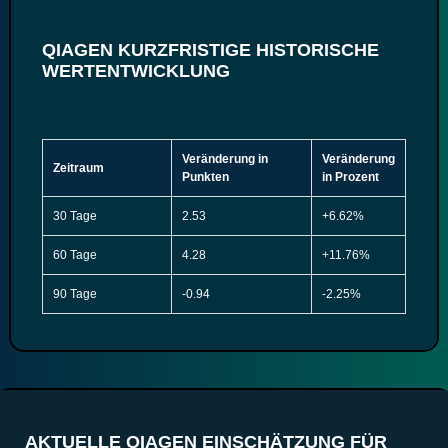
QIAGEN KURZFRISTIGE HISTORISCHE
WERTENTWICKLUNG
Veränderung in
Veränderung
Zeitraum
Punkten
in Prozent
30 Tage
2.53
+6.62%
60 Tage
4.28
+11.76%
90 Tage
-0.94
-2.25%
AKTUELLE QIAGEN EINSCHÄTZUNG FÜR