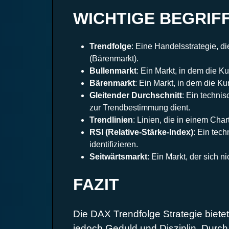
WICHTIGE BEGRIF
Trendfolge
: Eine Handelsstrategie, d
(Bärenmarkt).
Bullenmarkt
: Ein Markt, in dem die K
Bärenmarkt
: Ein Markt, in dem die Ku
Gleitender Durchschnitt
: Ein techni
zur Trendbestimmung dient.
Trendlinien
: Linien, die in einem Cha
RSI (Relative-Stärke-Index)
: Ein tec
identifizieren.
Seitwärtsmarkt
: Ein Markt, der sich 
FAZIT
Die DAX Trendfolge Strategie biete
jedoch Geduld und Disziplin. Durch