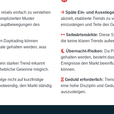
 relativ einfach zu verstehen
Späte Ein- und Ausstiege
mplizierten Muster
abzielt, etablierte Trends zu 
n Hauptbewegungen des
einzusteigen und Teile des 
Seitwärtsmärkte:
Diese St
um Daytrading können
die keine klaren Trends aufw
ate gehalten werden, was
Übernacht-Risiken:
Da Po
gehalten werden, besteht das
in starker Trend erkannt
Ereignisse den Markt beeinfl
 erhebliche Gewinne möglich.
können.
ge nicht auf kurzfristige
Geduld erforderlich:
Trend
notwendig, den Markt ständig
eine hohe Disziplin und Geduld
auszusteigen.