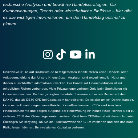
technische Analysen und bewährte Handelsstrategien. Ob
Kursbewegungen, Trends oder wirtschaftliche Einflüsse – hier gibt
es alle wichtigen Informationen, um den Handelstag optimal zu
planen.
Risikohinweis
: Die auf DAXheute.de bereitgestellten Inhalte stellen keine Handels- oder
Anlageempfehlung dar. Unsere KI-gestützten Analysen sind experimenteller Natur und
dienen ausschließlich informativen Zwecken. Der Handel mit Finanzprodukten ist mit
erheblichen Risiken verbunden. Viele Privatanleger verlieren Geld beim Spekulieren mit
Finanzinstrumenten. Die hier gezeigten Kursdaten basieren auf einem Derivat auf den
DAX40, das als DE40 CFD bei Capital.com handelbar ist. Da es sich um ein Derivat handelt,
kann es zu Abweichungen vom offiziellen Xetra-Kurs kommen. CFDs sind komplexe
Finanzinstrumente und bergen aufgrund der Hebelwirkung ein hohes Risiko, schnell Geld zu
verlieren. 70 % der Kleinanlegerkonten verlieren Geld beim CFD-Handel mit diesem Anbieter.
Überlegen Sie sorgfältig, ob Sie die Funktionsweise von CFDs verstehen und sich das hohe
Risiko leisten können, Ihr investiertes Kapital zu verlieren.