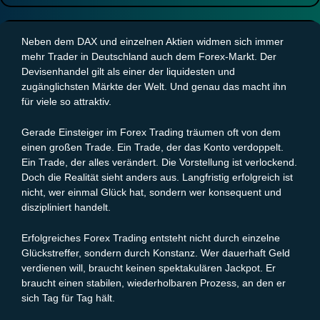
Große Gewinne fühlen sich gut an, sind aber gefährlich
Warum Winrate und CRV zusammen betrachtet werden müssen
Neben dem DAX und einzelnen Aktien widmen sich immer
Warum eine hohe Winrate nichts bringt
mehr Trader in Deutschland auch dem Forex-Markt. Der
Warum Konstanz mehr zählt als der eine perfekte Trade
Devisenhandel gilt als einer der liquidesten und
Warum die Psychologie vielen Tradern im Weg steht
zugänglichsten Märkte der Welt. Und genau das macht ihn
Fazit: Konstanz schlägt den einen großen Trade
für viele so attraktiv.
Gerade Einsteiger im
Forex Trading
träumen oft von dem
einen großen Trade. Ein Trade, der das Konto verdoppelt.
Ein Trade, der alles verändert. Die Vorstellung ist verlockend.
Doch die Realität sieht anders aus. Langfristig erfolgreich ist
nicht, wer einmal Glück hat, sondern wer konsequent und
diszipliniert handelt.
Erfolgreiches Forex Trading entsteht nicht durch einzelne
Glückstreffer, sondern durch Konstanz. Wer dauerhaft Geld
verdienen will, braucht keinen spektakulären Jackpot. Er
braucht einen stabilen, wiederholbaren Prozess, an den er
sich Tag für Tag hält.