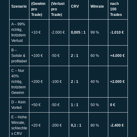
(Gewinn
(Verlust
nach
Szenario
CRV
Winrate
pro
pro
100
Trade)
Trade)
Trades
A – 99%
richtig,
+10 €
-2.000 €
0,005 : 1
99 %
-1.010 €
trotzdem
Verlust
B –
Solide &
+100 €
-50 €
2 : 1
60 %
+4.000 €
profitabel
C – Nur
40%
richtig,
+200 €
-100 €
2 : 1
40 %
+2.000 €
trotzdem
Gewinn
D – Kein
+50 €
-50 €
1 : 1
50 %
0 €
Vorteil
E – Hohe
Winrate,
+20 €
-200 €
0,1 : 1
80 %
-2.400 €
schlechte
s CRV