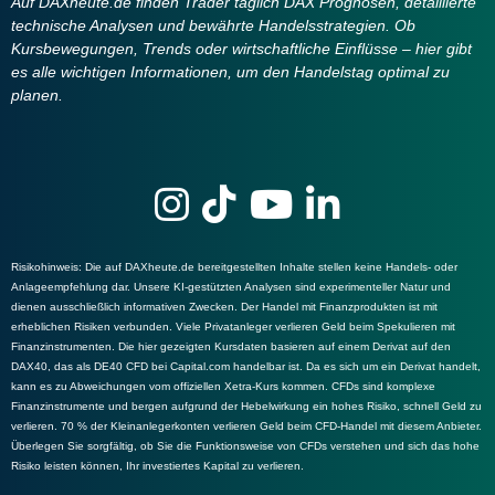
Auf DAXheute.de finden Trader täglich DAX Prognosen, detaillierte
technische Analysen und bewährte Handelsstrategien. Ob
Kursbewegungen, Trends oder wirtschaftliche Einflüsse – hier gibt
es alle wichtigen Informationen, um den Handelstag optimal zu
planen.
Risikohinweis
: Die auf DAXheute.de bereitgestellten Inhalte stellen keine Handels- oder
Anlageempfehlung dar. Unsere KI-gestützten Analysen sind experimenteller Natur und
dienen ausschließlich informativen Zwecken. Der Handel mit Finanzprodukten ist mit
erheblichen Risiken verbunden. Viele Privatanleger verlieren Geld beim Spekulieren mit
Finanzinstrumenten. Die hier gezeigten Kursdaten basieren auf einem Derivat auf den
DAX40, das als DE40 CFD bei Capital.com handelbar ist. Da es sich um ein Derivat handelt,
kann es zu Abweichungen vom offiziellen Xetra-Kurs kommen. CFDs sind komplexe
Finanzinstrumente und bergen aufgrund der Hebelwirkung ein hohes Risiko, schnell Geld zu
verlieren. 70 % der Kleinanlegerkonten verlieren Geld beim CFD-Handel mit diesem Anbieter.
Überlegen Sie sorgfältig, ob Sie die Funktionsweise von CFDs verstehen und sich das hohe
Risiko leisten können, Ihr investiertes Kapital zu verlieren.