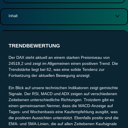
Inhalt
Trendbewertung
Volatilitätsanalyse
Wichtige Unterstützungs- und Widerstandszonen
TRENDBEWERTUNG
Zielzonen und mögliche Kursziele
Fazit und Entscheidung
Der DAX steht aktuell an einem starken Preisniveau von
24518,2 und zeigt im Allgemeinen einen positiven Trend. Die
Trendstärke liegt bei 62, was eine solide Tendenz zur
Fortsetzung der aktuellen Bewegung anzeigt.
Ein Blick auf unsere technischen Indikatoren zeigt gemischte
Signale. Der RSI, MACD und ADX zeigen auf verschiedenen
Zeitebenen unterschiedliche Richtungen. Trotzdem gibt es
einen gemeinsamen Nenner, dass die MACD-Anzeige auf
Tages- und Wochenbasis eine Kaufempfehlung ausgibt, was
die positiven Aussichten unterstützt. Ebenfalls positiv sind die
EMA- und SMA-Linien, die auf allen Zeitebenen Kaufsignale