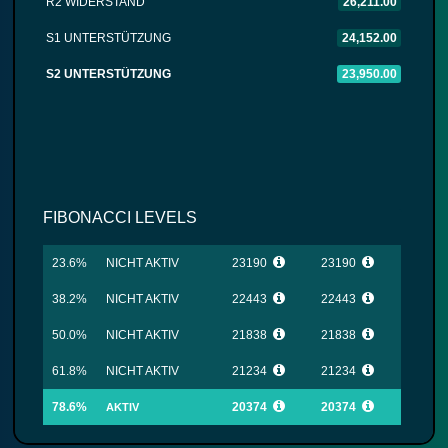
R2 WIDERSTAND
26,211.00
S1 UNTERSTÜTZUNG
24,152.00
S2 UNTERSTÜTZUNG
23,950.00
FIBONACCI LEVELS
23.6%
NICHT AKTIV
23190
23190
38.2%
NICHT AKTIV
22443
22443
50.0%
NICHT AKTIV
21838
21838
61.8%
NICHT AKTIV
21234
21234
78.6%
20374
20374
AKTIV