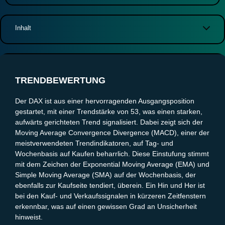
Inhalt
Trendbewertung
Volatilitätsanalyse
Wichtige Unterstützungs- und Widerstandszonen
TRENDBEWERTUNG
Zielzonen und mögliche Kursziele
Fazit und Entscheidung
Der DAX ist aus einer hervorragenden Ausgangsposition
gestartet, mit einer Trendstärke von 53, was einen starken,
aufwärts gerichteten Trend signalisiert. Dabei zeigt sich der
Moving Average Convergence Divergence (MACD), einer der
meistverwendeten Trendindikatoren, auf Tag- und
Wochenbasis auf Kaufen beharrlich. Diese Einstufung stimmt
mit dem Zeichen der Exponential Moving Average (EMA) und
Simple Moving Average (SMA) auf der Wochenbasis, der
ebenfalls zur Kaufseite tendiert, überein. Ein Hin und Her ist
bei den Kauf- und Verkaufssignalen in kürzeren Zeitfenstern
erkennbar, was auf einen gewissen Grad an Unsicherheit
hinweist.