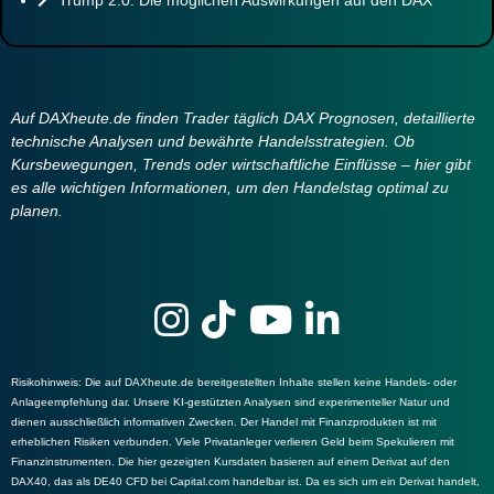
Auf DAXheute.de finden Trader täglich DAX Prognosen, detaillierte
technische Analysen und bewährte Handelsstrategien. Ob
Kursbewegungen, Trends oder wirtschaftliche Einflüsse – hier gibt
es alle wichtigen Informationen, um den Handelstag optimal zu
planen.
Risikohinweis
: Die auf DAXheute.de bereitgestellten Inhalte stellen keine Handels- oder
Anlageempfehlung dar. Unsere KI-gestützten Analysen sind experimenteller Natur und
dienen ausschließlich informativen Zwecken. Der Handel mit Finanzprodukten ist mit
erheblichen Risiken verbunden. Viele Privatanleger verlieren Geld beim Spekulieren mit
Finanzinstrumenten. Die hier gezeigten Kursdaten basieren auf einem Derivat auf den
DAX40, das als DE40 CFD bei Capital.com handelbar ist. Da es sich um ein Derivat handelt,