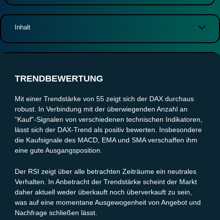
Inhalt
Trendbewertung
Volatilitätsanalyse
Wichtige Unterstützungs- und Widerstandszonen
TRENDBEWERTUNG
Zielzonen und mögliche Kursziele
Fazit und Entscheidung
Mit einer Trendstärke von 55 zeigt sich der DAX durchaus
robust. In Verbindung mit der überwiegenden Anzahl an
“Kauf”-Signalen von verschiedenen technischen Indikatoren,
lässt sich der DAX-Trend als positiv bewerten. Insbesondere
die Kaufsignale des MACD, EMA und SMA verschaffen ihm
eine gute Ausgangsposition.
Der RSI zeigt über alle betrachten Zeiträume ein neutrales
Verhalten. In Anbetracht der Trendstärke scheint der Markt
daher aktuell weder überkauft noch überverkauft zu sein,
was auf eine momentane Ausgewogenheit von Angebot und
Nachfrage schließen lässt.