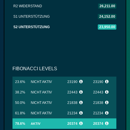
R2 WIDERSTAND
26,211.00
S1 UNTERSTÜTZUNG
24,152.00
S2 UNTERSTÜTZUNG
23,950.00
FIBONACCI LEVELS
23.6%
NICHT AKTIV
23190
23190
38.2%
NICHT AKTIV
22443
22443
50.0%
NICHT AKTIV
21838
21838
61.8%
NICHT AKTIV
21234
21234
78.6%
20374
20374
AKTIV