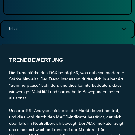
Inhalt
Trendbewertung
Volatilitätsanalyse
Wichtige Unterstützungs- und Widerstandszonen
TRENDBEWERTUNG
Zielzonen und mögliche Kursziele
Fazit und Entscheidung
Die Trendstärke des DAX beträgt 56, was auf eine moderate
Stärke hinweist. Der Trend insgesamt dürfte sich in einer Art
“Sommerpause” befinden, und dies könnte bedeuten, dass
wir weniger Volatilität und sprunghafte Bewegungen sehen
als sonst.
Unserer RSI-Analyse zufolge ist der Markt derzeit neutral,
und dies wird durch den MACD-Indikator bestätigt, der sich
ebenfalls im Neutralbereich bewegt. Der ADX-Indikator zeigt
uns einen schwachen Trend auf der Minuten-, Fünf-