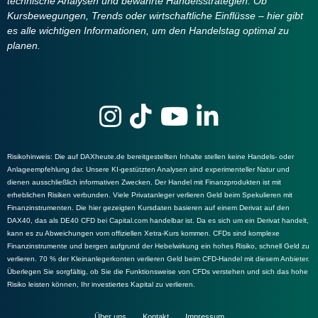
technische Analysen und bewährte Handelsstrategien. Ob
Kursbewegungen, Trends oder wirtschaftliche Einflüsse – hier gibt
es alle wichtigen Informationen, um den Handelstag optimal zu
planen.
Risikohinweis
: Die auf DAXheute.de bereitgestellten Inhalte stellen keine Handels- oder
Anlageempfehlung dar. Unsere KI-gestützten Analysen sind experimenteller Natur und
dienen ausschließlich informativen Zwecken. Der Handel mit Finanzprodukten ist mit
erheblichen Risiken verbunden. Viele Privatanleger verlieren Geld beim Spekulieren mit
Finanzinstrumenten. Die hier gezeigten Kursdaten basieren auf einem Derivat auf den
DAX40, das als DE40 CFD bei Capital.com handelbar ist. Da es sich um ein Derivat handelt,
kann es zu Abweichungen vom offiziellen Xetra-Kurs kommen. CFDs sind komplexe
Finanzinstrumente und bergen aufgrund der Hebelwirkung ein hohes Risiko, schnell Geld zu
verlieren. 70 % der Kleinanlegerkonten verlieren Geld beim CFD-Handel mit diesem Anbieter.
Überlegen Sie sorgfältig, ob Sie die Funktionsweise von CFDs verstehen und sich das hohe
Risiko leisten können, Ihr investiertes Kapital zu verlieren.
Über uns
Kontakt
Impressum