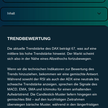
Inhalt
Trendbewertung
Volatilitätsanalyse
Wichtige Unterstützungs- und Widerstandszonen
TRENDBEWERTUNG
Zielzonen und mögliche Kursziele
Fazit und Entscheidung
Die aktuelle Trendstärke des DAX beträgt 67, was auf eine
mittlere bis hohe Trendstärke hinweist. Der Markt scheint
sich also in der Nähe eines Allzeithochs fortzubewegen.
Wenn wir die technischen Indikatoren zur Bewertung des
Trends hinzuziehen, bekommen wir eine gemischte Antwort.
Während sowohl der RSI als auch der ADX eine neutrale bis
schwache Trendstärke anzeigen, sprechen die Signale des
MACD, EMA, SMA und Ichimoku für einen anhaltenden
Aufwärtstrend. Die Candlestick-Muster liefern hingegen ein
gemischtes Bild – auf den kurzfristigen Zeitrahmen
überwiegen bärische Muster, während in den längerfristigen