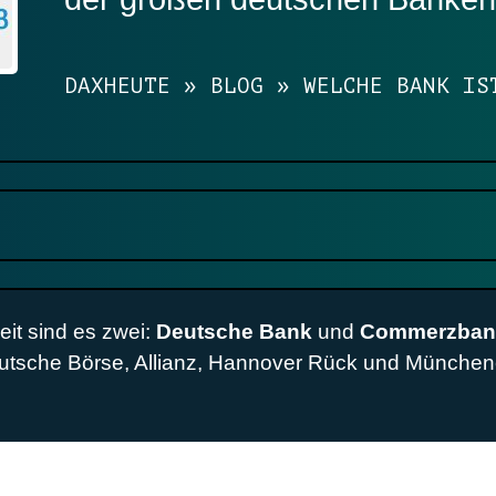
DAXHEUTE
»
BLOG
»
WELCHE BANK IS
ärt
chen
 und Bedeutung
it sind es zwei:
Deutsche Bank
und
Commerzban
twicklung
eutsche Börse, Allianz, Hannover Rück und München
hr?
zukünftigen DAX