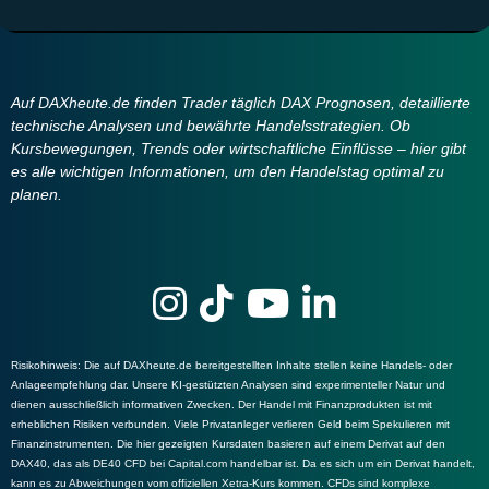
Auf DAXheute.de finden Trader täglich DAX Prognosen, detaillierte
technische Analysen und bewährte Handelsstrategien. Ob
Kursbewegungen, Trends oder wirtschaftliche Einflüsse – hier gibt
es alle wichtigen Informationen, um den Handelstag optimal zu
planen.
Risikohinweis
: Die auf DAXheute.de bereitgestellten Inhalte stellen keine Handels- oder
Anlageempfehlung dar. Unsere KI-gestützten Analysen sind experimenteller Natur und
dienen ausschließlich informativen Zwecken. Der Handel mit Finanzprodukten ist mit
erheblichen Risiken verbunden. Viele Privatanleger verlieren Geld beim Spekulieren mit
Finanzinstrumenten. Die hier gezeigten Kursdaten basieren auf einem Derivat auf den
DAX40, das als DE40 CFD bei Capital.com handelbar ist. Da es sich um ein Derivat handelt,
kann es zu Abweichungen vom offiziellen Xetra-Kurs kommen. CFDs sind komplexe