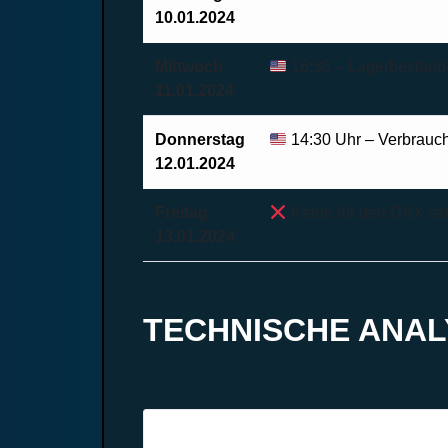
10.01.2024
Mittwoch
16:30 – Lagerbestän
11.01.2024
Donnerstag
14:30 Uhr – Verbrauc
12.01.2024
Freitag
Keine für den DAX seh
13.01.2024
TECHNISCHE ANAL