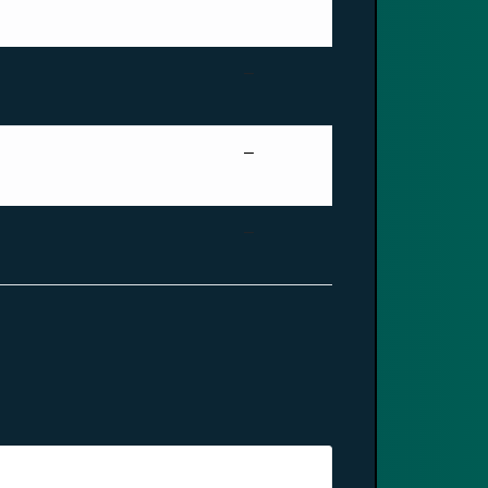
–
–
–