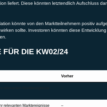
on liefert. Diese könnten letztendlich Aufschluss da
lation könnte von den Marktteilnehmern positiv au
wirken sollte. Investoren könnten diese Entwicklung 
ren.
FÜR DIE KW02/24
Vorher
r relevanten Marktereignisse
–
r relevanten Marktereignisse
–