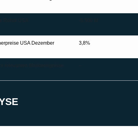
de Rohöl USA
-5,500 M
herpreise USA Dezember
3,8%
r relevanten Marktereignisse
–
YSE