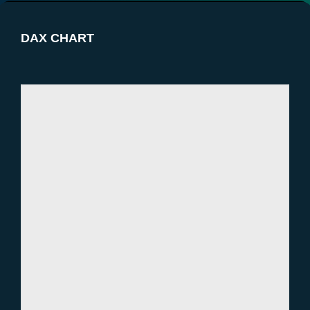
Auf einen Blick
DAX Prognose Heute
DAX CHART
Marktereignisse für die KW05/24
Technische Analyse
Empfehle uns weiter!