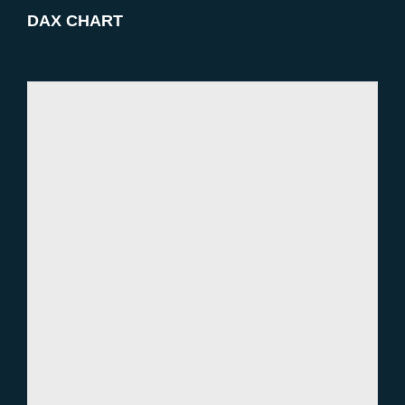
DAX CHART
Bullisches Szenario: Potenzial für weitere
Aufwärtsbewegungen
Bärisches Szenario: Vorsicht vor möglicher Korrektur
Marktereignisse für die KW04/24
Technische Analyse
Empfehle uns weiter!