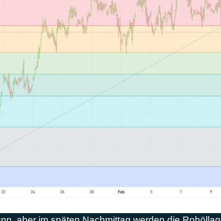
 dünn, aber im späten Nachmittag werden die Rohöll